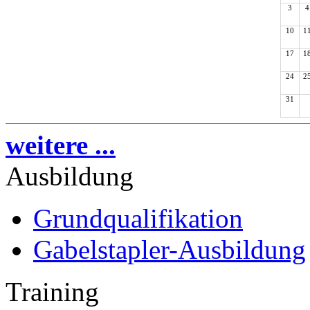
3
4
10
1
17
1
24
2
31
weitere ...
Ausbildung
Grundqualifikation
Gabelstapler-Ausbildung
Training